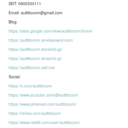
SĐT: 0905330111
Email: au88ocom@gmail.com
Blog
https://sites.google.com/view/au88ocom/home
https://au88ocom.amebaownd.com/
https://au88ocom.storeinfo.jp/
https://au88ocom.shopinfo.jp/
https://au88ocom.ukit.me/
Social:
https://x.com/au88ocom
https://www.youtube.com/@au88ocom
https://www.pinterest.com/au88ocom/
https://vimeo.com/au88ocom
https://www.reddit.com/user/au88ocom/